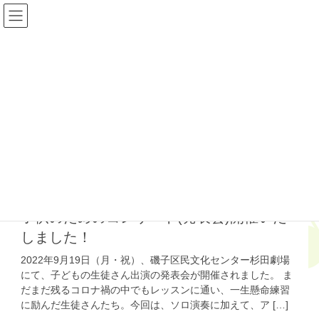
コ
ナ
ン
ビ
テ
ゲ
ン
ー
ツ
シ
youtube
へ
ョ
ス
ン
キ
に
HOME
youtube
ッ
移
プ
動
2022年11月29日
イベント
子供のためのコンサート(発表会)開催いた
しました！
2022年9月19日（月・祝）、磯子区民文化センター杉田劇場
にて、子どもの生徒さん出演の発表会が開催されました。 ま
だまだ残るコロナ禍の中でもレッスンに通い、一生懸命練習
に励んだ生徒さんたち。今回は、ソロ演奏に加えて、ア […]