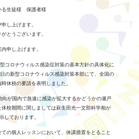
いる生徒様 保護者様
び申し上げます。
りがとうございます。
案内申し上げます。
新型コロナウィルス感染症対策の基本方針の具体化に
7日の新型コロナウィルス感染対策本部にて、全国の
臨時休校の要請を表明しました。
動向が国内で急速に感染が拡大するかどうかの瀬戸
た休校期間に関しましては萩生田光一文部科学相が
を示しております。
全ての個人レッスンにおいて、休講措置をとること