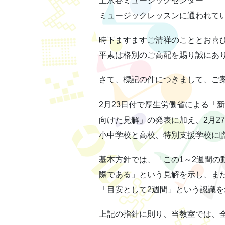
上永谷ミュージックセンター
ミュージックレッスンに通われて
時下ますますご清祥のこととお喜
平素は格別のご高配を賜り誠にあ
さて、標記の件につきまして、ご
2月23日付で厚生労働省による「
向けた見解」の発表に加え、2月2
小中学校と高校、特別支援学校に
基本方針では、「この1～2週間の
際である」という見解を示し、ま
「目安として2週間」という認識
上記の指針に則り、当教室では、