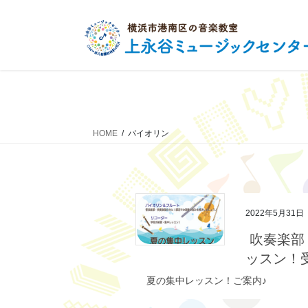
コ
ナ
ン
ビ
テ
ゲ
ン
ー
ツ
シ
へ
ョ
ス
ン
キ
に
HOME
バイオリン
ッ
移
プ
動
2022年5月31日
吹奏楽部
ッスン！
夏の集中レッスン！ご案内♪