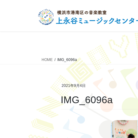
コ
ナ
ン
ビ
テ
ゲ
ン
ー
ツ
シ
へ
ョ
ス
ン
キ
に
HOME
IMG_6096a
ッ
移
プ
動
2021年9月4日
IMG_6096a