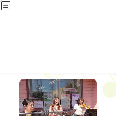
コ
ナ
ン
ビ
テ
ゲ
ン
ー
ツ
シ
投稿
へ
ョ
ス
ン
キ
に
HOME
02
ッ
移
プ
動
2021年9月4日
02