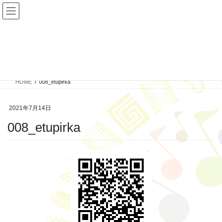
コ
ナ
ン
ビ
テ
ゲ
ン
ー
ツ
シ
投稿
へ
ョ
ス
ン
キ
に
HOME
008_etupirka
ッ
移
プ
動
2021年7月14日
008_etupirka