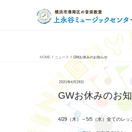
コ
ナ
ン
ビ
テ
ゲ
ン
ー
ツ
シ
へ
ョ
ス
ン
キ
に
HOME
ニュース
GWお休みのお知らせ
ッ
移
プ
動
2021年4月29日
GWお休みのお
4/29（木）～5/5（水）全ての