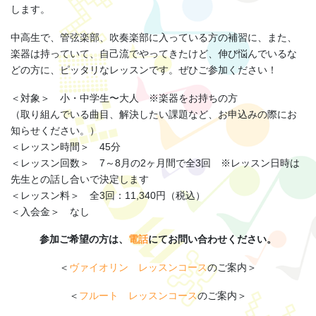
します。
中高生で、管弦楽部、吹奏楽部に入っている方の補習に、また、
楽器は持っていて、自己流でやってきたけど、伸び悩んでいるな
どの方に、ピッタリなレッスンです。ぜひご参加ください！
＜対象＞ 小・中学生〜大人 ※楽器をお持ちの方
（取り組んでいる曲目、解決したい課題など、お申込みの際にお
知らせください。）
＜レッスン時間＞ 45分
＜レッスン回数＞ 7～8月の2ヶ月間で全3回 ※レッスン日時は
先生との話し合いで決定します
＜レッスン料＞ 全3回：11,340円（税込）
＜入会金＞ なし
参加ご希望の方は、
電話
にてお問い合わせください。
＜
ヴァイオリン レッスンコース
のご案内＞
＜
フルート レッスンコース
のご案内＞