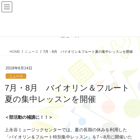
コ
ナ
ン
ビ
テ
ゲ
ン
ー
ツ
シ
ニュース
へ
ョ
ス
ン
キ
に
HOME
ニュース
7月・8月 バイオリン＆フルート夏の集中レッスンを開催
ッ
移
プ
動
2018年6月14日
ニュース
7月・8月 バイオリン＆フルート
夏の集中レッスンを開催
＜部活動の補講に！！＞
上永谷ミュージックセンターでは、夏の長期の休みを利用した
「バイオリン＆フルート特別集中レッスン」を7～8月に開催いた