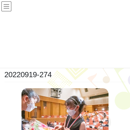
コ
ナ
ン
ビ
テ
ゲ
ン
ー
ツ
シ
投稿
へ
ョ
ス
ン
キ
に
HOME
20220919-274
ッ
移
プ
動
2022年11月29日
20220919-274