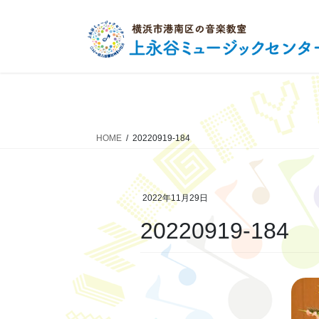
コ
ナ
ン
ビ
テ
ゲ
ン
ー
ツ
シ
へ
ョ
ス
ン
キ
に
HOME
20220919-184
ッ
移
プ
動
2022年11月29日
20220919-184