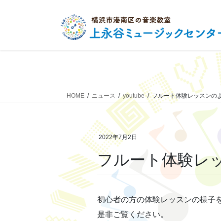
コ
ナ
ン
ビ
テ
ゲ
ン
ー
ツ
シ
へ
ョ
ス
ン
キ
に
HOME
ニュース
youtube
フルート体験レッスンの
ッ
移
プ
動
2022年7月2日
フルート体験レ
初心者の方の体験レッスンの様子
是非ご覧ください。