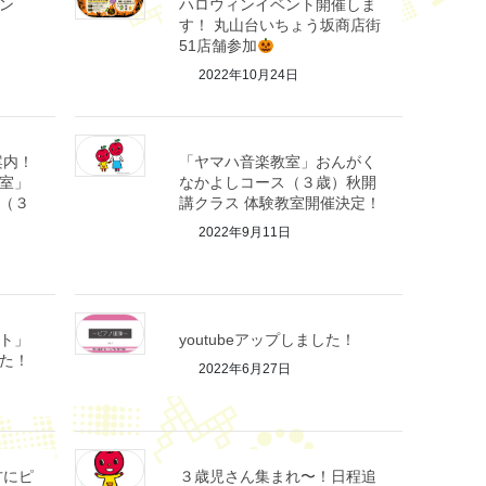
ン
ハロウィンイベント開催しま
す！ 丸山台いちょう坂商店街
51店舗参加
2022年10月24日
案内！
「ヤマハ音楽教室」おんがく
室」
なかよしコース（３歳）秋開
（３
講クラス 体験教室開催決定！
2022年9月11日
ト」
youtubeアップしました！
した！
2022年6月27日
方にピ
３歳児さん集まれ〜！日程追