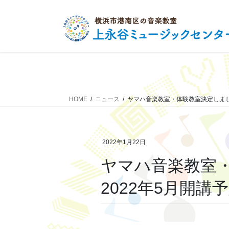
コ
ナ
ン
ビ
テ
ゲ
ン
ー
ツ
シ
へ
ョ
ス
ン
キ
に
HOME
ニュース
ヤマハ音楽教室・体験教室決定しまし
ッ
移
プ
動
2022年1月22日
ヤマハ音楽教室
2022年5月開講