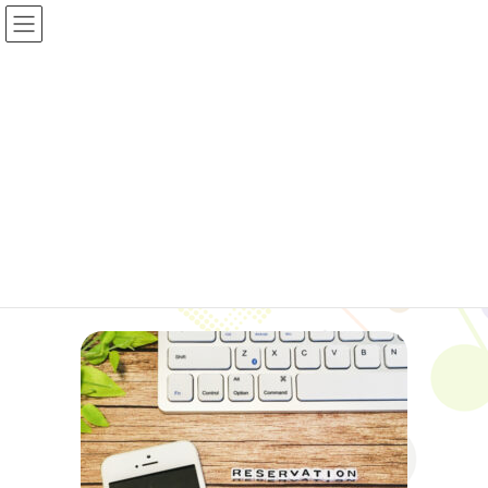
コ
ナ
ン
ビ
テ
ゲ
ン
ー
ツ
シ
投稿
へ
ョ
ス
ン
キ
に
HOME
web予約
ッ
移
プ
動
2021年12月3日
web予約