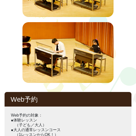
Web予約
Web予約の対象：
●体験レッスン
（子ども／大人）
●大人の通常レッスンコース
（1レッスンからOK！）