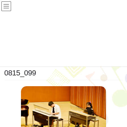
コ
ナ
ン
ビ
テ
ゲ
ン
ー
ツ
シ
投稿
へ
ョ
ス
ン
キ
に
HOME
0815_099
ッ
移
プ
動
2022年2月8日
0815_099