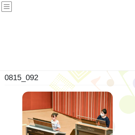
コ
ナ
ン
ビ
テ
ゲ
ン
ー
ツ
シ
投稿
へ
ョ
ス
ン
キ
に
HOME
0815_092
ッ
移
プ
動
2022年2月8日
0815_092