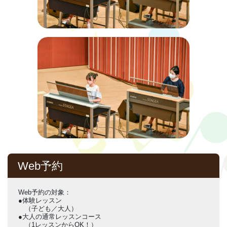
Web予約
Web予約の対象：
●体験レッスン
（子ども／大人）
●大人の通常レッスンコース
（1レッスンからOK！）