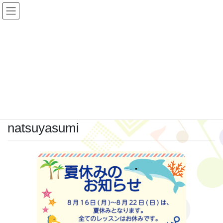
コ
ナ
ン
ビ
テ
ゲ
ン
ー
ツ
シ
投稿
へ
ョ
ス
ン
キ
に
HOME
natsuyasumi
ッ
移
プ
動
2021年8月16日
natsuyasumi