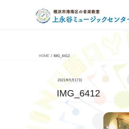
コ
ナ
ン
ビ
テ
ゲ
ン
ー
ツ
シ
へ
ョ
ス
ン
キ
に
HOME
IMG_6412
ッ
移
プ
動
2021年5月17日
IMG_6412