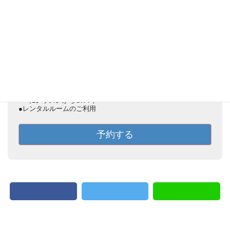
Web予約
Web予約の対象：
●体験レッスン
（子ども／大人）
●大人の通常レッスンコース
（1レッスンからOK！）
●レンタルルームのご利用
予約する