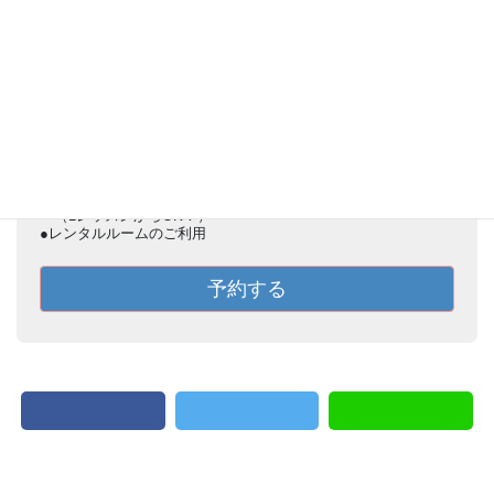
Web予約
Web予約の対象：
●体験レッスン
（子ども／大人）
●大人の通常レッスンコース
（1レッスンからOK！）
●レンタルルームのご利用
予約する